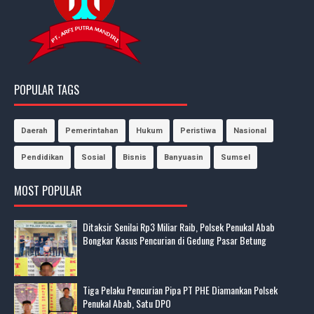
POPULAR TAGS
Daerah
Pemerintahan
Hukum
Peristiwa
Nasional
Pendidikan
Sosial
Bisnis
Banyuasin
Sumsel
MOST POPULAR
Ditaksir Senilai Rp3 Miliar Raib, Polsek Penukal Abab
Bongkar Kasus Pencurian di Gedung Pasar Betung
Tiga Pelaku Pencurian Pipa PT PHE Diamankan Polsek
Penukal Abab, Satu DPO