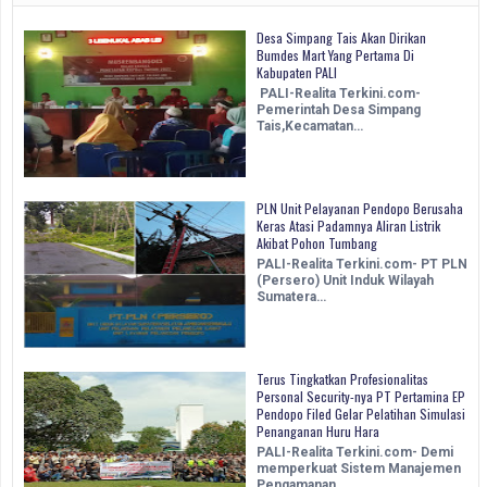
Desa Simpang Tais Akan Dirikan
Bumdes Mart Yang Pertama Di
Kabupaten PALI
PALI-Realita Terkini.com-
Pemerintah Desa Simpang
Tais,Kecamatan…
PLN Unit Pelayanan Pendopo Berusaha
Keras Atasi Padamnya Aliran Listrik
Akibat Pohon Tumbang
PALI-Realita Terkini.com- PT PLN
(Persero) Unit Induk Wilayah
Sumatera…
Terus Tingkatkan Profesionalitas
Personal Security-nya PT Pertamina EP
Pendopo Filed Gelar Pelatihan Simulasi
Penanganan Huru Hara
PALI-Realita Terkini.com- Demi
memperkuat Sistem Manajemen
Pengamanan …