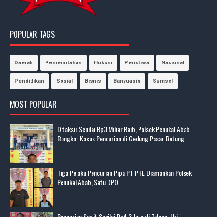
POPULAR TAGS
Daerah
Pemerintahan
Hukum
Peristiwa
Nasional
Pendidikan
Sosial
Bisnis
Banyuasin
Sumsel
MOST POPULAR
Ditaksir Senilai Rp3 Miliar Raib, Polsek Penukal Abab
Bongkar Kasus Pencurian di Gedung Pasar Betung
Tiga Pelaku Pencurian Pipa PT PHE Diamankan Polsek
Penukal Abab, Satu DPO
Pencurian Sawit Senilai Rp4,3 Juta di Talang Ubi