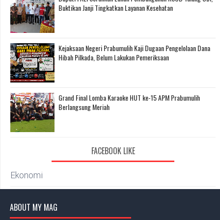
Buktikan Janji Tingkatkan Layanan Kesehatan
Kejaksaan Negeri Prabumulih Kaji Dugaan Pengelolaan Dana
Hibah Pilkada, Belum Lakukan Pemeriksaan
Grand Final Lomba Karaoke HUT ke-15 APM Prabumulih
Berlangsung Meriah
FACEBOOK LIKE
Ekonomi
ABOUT MY MAG