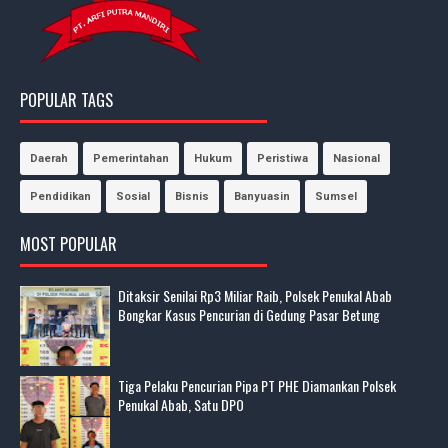
POPULAR TAGS
Daerah
Pemerintahan
Hukum
Peristiwa
Nasional
Pendidikan
Sosial
Bisnis
Banyuasin
Sumsel
MOST POPULAR
Ditaksir Senilai Rp3 Miliar Raib, Polsek Penukal Abab
Bongkar Kasus Pencurian di Gedung Pasar Betung
Tiga Pelaku Pencurian Pipa PT PHE Diamankan Polsek
Penukal Abab, Satu DPO