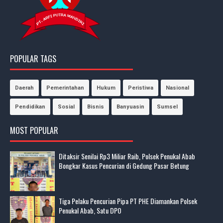
POPULAR TAGS
Daerah
Pemerintahan
Hukum
Peristiwa
Nasional
Pendidikan
Sosial
Bisnis
Banyuasin
Sumsel
MOST POPULAR
Ditaksir Senilai Rp3 Miliar Raib, Polsek Penukal Abab
Bongkar Kasus Pencurian di Gedung Pasar Betung
Tiga Pelaku Pencurian Pipa PT PHE Diamankan Polsek
Penukal Abab, Satu DPO