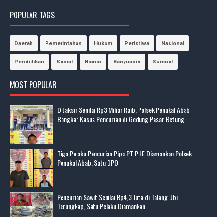
POPULAR TAGS
Daerah
Pemerintahan
Hukum
Peristiwa
Nasional
Pendidikan
Sosial
Bisnis
Banyuasin
Sumsel
MOST POPULAR
Ditaksir Senilai Rp3 Miliar Raib, Polsek Penukal Abab
Bongkar Kasus Pencurian di Gedung Pasar Betung
Tiga Pelaku Pencurian Pipa PT PHE Diamankan Polsek
Penukal Abab, Satu DPO
Pencurian Sawit Senilai Rp4,3 Juta di Talang Ubi
Terungkap, Satu Pelaku Diamankan