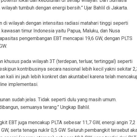
otensi lokal dan kebutuhan di setiap wilayah. Dari Sumatra
ilayah tumbuh dengan energi bersih.” Ujar Bahlil di Jakarta.
i wilayah dengan intensitas radiasi matahari tinggi seperti
ta kawasan timur Indonesia yaitu Papua, Maluku, dan Nusa
i, kapasitas pengembangan EBT mencapai 19,6 GW, dengan PLTS
 GW.
khusus pada wilayah 3T (terdepan, terluar, tertinggal) seperti
kipun kontribusinya secara nasional lebih kecil yakni sekitar 2,
kali ini jauh lebih konkret dan akuntabel karena telah mencaku
line implementasi.
unan sudah jelas. Tidak seperti dulu yang masih umum.
ibangun, semuanya terang.” Ungkap Bahlil.
it EBT juga mencakup PLTA sebesar 11,7 GW, energi angin 7,2
 GW, serta tenaga nuklir 0,5 GW. Seluruh pembangkit tersebut ak