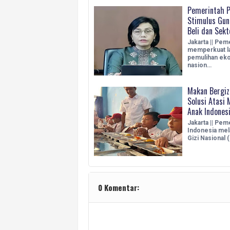
Pemerintah P
Stimulus Gun
Beli dan Sekto
Jakarta || Pem
memperkuat l
pemulihan ek
nasion…
Makan Bergizi
Solusi Atasi 
Anak Indones
Jakarta || Pem
Indonesia mel
Gizi Nasional
0 Komentar: