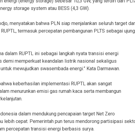
energi (energy storage) sebesar 10,3 GW, yang terdiri dari PLT
nergy storage system atau BESS (4,3 GW).
djo, menyatakan bahwa PLN siap menjalankan seluruh target da
am RUPTL, termasuk percepatan pembangunan PLTS sebagai ujung
a dalam RUPTL ini sebagai langkah nyata transisi energi
 demi memperkuat keandalan listrik nasional sekaligus
l untuk mewujudkan swasembada energi.” Kata Darmawan.
bahwa keberhasilan implementasi RUPTL akan sangat
alam menurunkan emisi gas rumah kaca serta membangun
kelanjutan.
donesia dalam mendukung pencapaian target Net Zero
u lebih cepat. Pemerintah pun terus mendorong partisipasi sekt
m percepatan transisi energi berbasis surya.