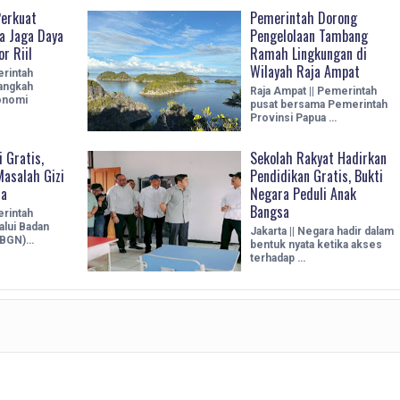
erkuat
Pemerintah Dorong
a Jaga Daya
Pengelolaan Tambang
r Riil
Ramah Lingkungan di
Wilayah Raja Ampat
erintah
angkah
Raja Ampat || Pemerintah
onomi
pusat bersama Pemerintah
Provinsi Papua …
 Gratis,
Sekolah Rakyat Hadirkan
Masalah Gizi
Pendidikan Gratis, Bukti
ia
Negara Peduli Anak
Bangsa
erintah
alui Badan
Jakarta || Negara hadir dalam
 (BGN)…
bentuk nyata ketika akses
terhadap …