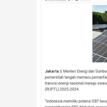
Wujud Sinergitas Antarunsur, Bhab
Perkuat Keimanan dan Kekompakan, Bi
Tingkatkan Kapasitas SDM, Polres PA
Monev Kecamatan Talang Ubi di Pan
Pastikan Tidak Ada Kendala Teknis, K
Monev Kecamatan Sinardewa Berjala
Polantas Banyuasin Hadir di Tengah
Jakarta
|| Menteri Energi dan Sumbe
pemerintah tengah memacu pemanfaata
transisi energi nasional menuju swa
(RUPTL) 2025-2034.
“Indonesia memiliki potensi EBT besar