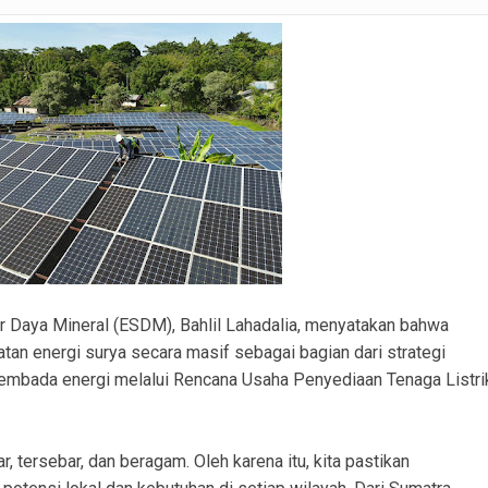
inkamtibmas Sukadamai Ikut Evaluasi Pemerintahan Desa
nrohtal Polres PALI Jadi Bekal Layani Masyarakat dengan Presisi
LI Ikuti Pelatihan AI untuk Layanan Kepolisian Modern
tadewa, Polisi Tegaskan Dukungan Pengawasan Program dan Dana Desa
apolres PALI Verifikasi Kesiapan Peralatan Penanganan Karhutla
n Kondusif, Polri Tegaskan Komitmen Dukung Pemerintahan Desa
 Kemacetan, Bagikan Makanan dan Air Mineral kepada Pengguna Jalan
r Daya Mineral (ESDM), Bahlil Lahadalia, menyatakan bahwa
n energi surya secara masif sebagai bagian dari strategi
sembada energi melalui Rencana Usaha Penyediaan Tenaga Listri
, tersebar, dan beragam. Oleh karena itu, kita pastikan