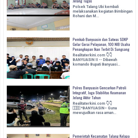
Jelang Tugas
Polsek Talang Ubi kembali
melaksanakan kegiatan Bimbingan
Rohani dan M…
Pemkab Banyuasin dan Satwas SDKP
Gelar Gerai Pelayanan, 100 NIB Usaha
Penangkapan Ikan Terbit Di Sungsang
Realitaterkini.com 👇👇
BANYUASIN II -- Dibawah
komando Bupati Banyuasi…
Polres Banyuasin Gencarkan Patroli
Integratif, Jaga Stabilitas Keamanan
Jelang Akhir Tahun
Realitaterkini.com 👇👇
🇮🇩 *BANYUASIN– Guna
mewujudkan rasa aman…
Pemerintah Kecamatan Talang Kelapa