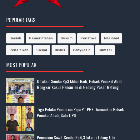
POPULAR TAGS
Daerah
Pemerintahan
Hukum
Peristiwa
Nasional
Pendidikan
Sosial
Bisnis
Banyuasin
Sumsel
MOST POPULAR
Ditaksir Senilai Rp3 Miliar Raib, Polsek Penukal Abab
Bongkar Kasus Pencurian di Gedung Pasar Betung
Tiga Pelaku Pencurian Pipa PT PHE Diamankan Polsek
Penukal Abab, Satu DPO
Pencurian Sawit Senilai Rp4,3 Juta di Talang Ubi