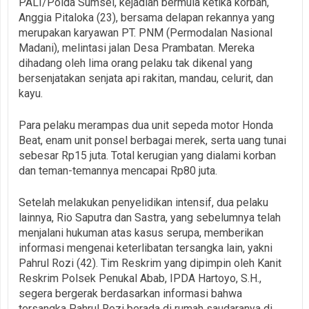
PALI/Polda Sumsel, kejadian bermula ketika korban,
Anggia Pitaloka (23), bersama delapan rekannya yang
merupakan karyawan PT. PNM (Permodalan Nasional
Madani), melintasi jalan Desa Prambatan. Mereka
dihadang oleh lima orang pelaku tak dikenal yang
bersenjatakan senjata api rakitan, mandau, celurit, dan
kayu.
Para pelaku merampas dua unit sepeda motor Honda
Beat, enam unit ponsel berbagai merek, serta uang tunai
sebesar Rp15 juta. Total kerugian yang dialami korban
dan teman-temannya mencapai Rp80 juta.
Setelah melakukan penyelidikan intensif, dua pelaku
lainnya, Rio Saputra dan Sastra, yang sebelumnya telah
menjalani hukuman atas kasus serupa, memberikan
informasi mengenai keterlibatan tersangka lain, yakni
Pahrul Rozi (42). Tim Reskrim yang dipimpin oleh Kanit
Reskrim Polsek Penukal Abab, IPDA Hartoyo, S.H.,
segera bergerak berdasarkan informasi bahwa
tersangka Pahrul Rozi berada di rumah saudaranya di