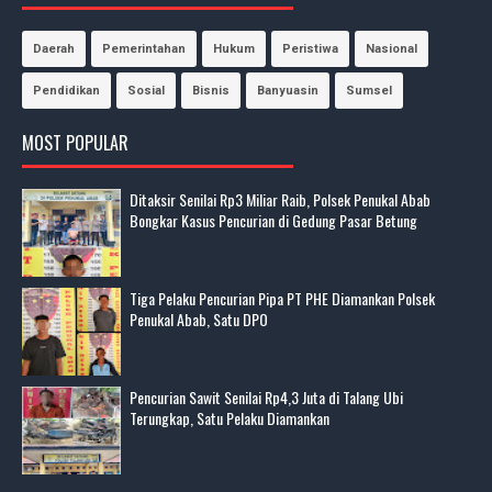
Daerah
Pemerintahan
Hukum
Peristiwa
Nasional
Pendidikan
Sosial
Bisnis
Banyuasin
Sumsel
MOST POPULAR
Ditaksir Senilai Rp3 Miliar Raib, Polsek Penukal Abab
Bongkar Kasus Pencurian di Gedung Pasar Betung
Tiga Pelaku Pencurian Pipa PT PHE Diamankan Polsek
Penukal Abab, Satu DPO
Pencurian Sawit Senilai Rp4,3 Juta di Talang Ubi
Terungkap, Satu Pelaku Diamankan