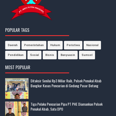
POPULAR TAGS
Daerah
Pemerintahan
Hukum
Peristiwa
Nasional
Pendidikan
Sosial
Bisnis
Banyuasin
Sumsel
MOST POPULAR
Ditaksir Senilai Rp3 Miliar Raib, Polsek Penukal Abab
Bongkar Kasus Pencurian di Gedung Pasar Betung
Tiga Pelaku Pencurian Pipa PT PHE Diamankan Polsek
Penukal Abab, Satu DPO