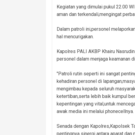
Kegiatan yang dimulai pukul 22.00 WIB
aman dan terkendali,mengingat perbat
Dalam patroli ini,personel melaporkan
hal mencurigakan.
Kapolres PALI AKBP Khairu Nasrudin 
personel dalam menjaga keamanan di
"Patroli rutin seperti ini sangat pe
kehadiran personel di lapangan,masy
mengimbau kepada seluruh masyaraka
ketertiban,serta lebih baik kumpul be
kepentingan yang vital,untuk mencega
awak media ini melalui phonecellnya.
Senada dengan Kapolres,Kapolsek Tal
pentingnya sinergi antara aparat dan