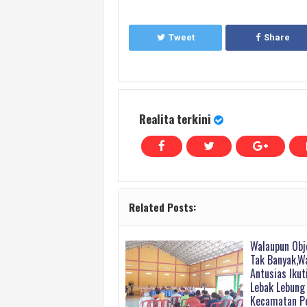
Tweet
Share
Realita terkini
Related Posts:
Walaupun Obj
Tak Banyak,W
Antusias Ikut
Lebak Lebung
Kecamatan P