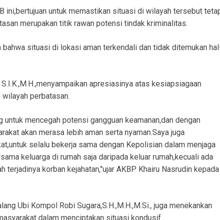
 ini,bertujuan untuk memastikan situasi di wilayah tersebut teta
asan merupakan titik rawan potensi tindak kriminalitas.
 bahwa situasi di lokasi aman terkendali dan tidak ditemukan hal
S.I.K.,M.H.,menyampaikan apresiasinya atas kesiapsiagaan
 wilayah perbatasan.
nting untuk mencegah potensi gangguan keamanan,dan dengan
arakat akan merasa lebih aman serta nyaman.Saya juga
t,untuk selalu bekerja sama dengan Kepolisian dalam menjaga
rsama keluarga di rumah saja daripada keluar rumah,kecuali ada
h terjadinya korban kejahatan,"ujar AKBP Khairu Nasrudin kepada
ang Ubi Kompol Robi Sugara,S.H.,M.H.,M.Si., juga menekankan
 masyarakat dalam menciptakan situasi kondusif.