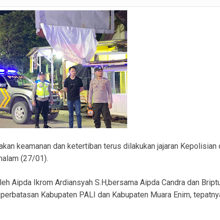
ranmor, Pelaku dan Barang Bukti Berhasil Diamankan.
Satlantas Polres PALI Gelar Patroli Subuh di Kawasan Masjid Syuhada
 Penukal Utara Intensifkan Patroli KRYD Sasar Potensi Gangguan Kamtibmas
 Pencurian Perangkat BTS di Banyuasin II, Tiga Terduga Pelaku Diamankan
r Ekstasi di Abab, Barang Bukti Disembunyikan di Panci Presto
gkap Kronologi Penusukan di Depan Pasar Turunan Gajah PALI
ku Pencurian Dua Unit Telepon Genggam.
kan keamanan dan ketertiban terus dilakukan jajaran Kepolisian 
malam (27/01).
oleh Aipda Ikrom Ardiansyah S.H,bersama Aipda Candra dan Bript
i perbatasan Kabupaten PALI dan Kabupaten Muara Enim, tepatny