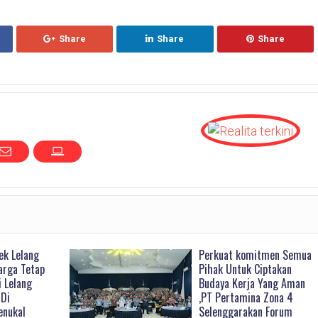
Share
Share
Share
ek Lelang
Perkuat komitmen Semua
arga Tetap
Pihak Untuk Ciptakan
i Lelang
Budaya Kerja Yang Aman
 Di
,PT Pertamina Zona 4
enukal
Selenggarakan Forum