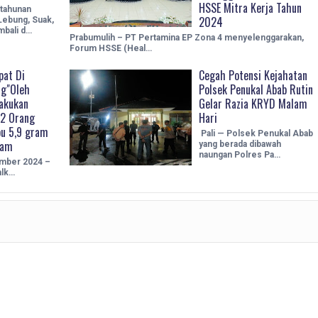
HSSE Mitra Kerja Tahun
 tahunan
2024
Lebung, Suak,
mbali d…
Prabumulih – PT Pertamina EP Zona 4 menyelenggarakan,
Forum HSSE (Heal…
at Di
Cegah Potensi Kejahatan
ng"Oleh
Polsek Penukal Abab Rutin
akukan
Gelar Razia KRYD Malam
2 Orang
Hari
u 5,9 gram
Pali — Polsek Penukal Abab
tam
yang berada dibawah
naungan Polres Pa…
mber 2024 –
alk…