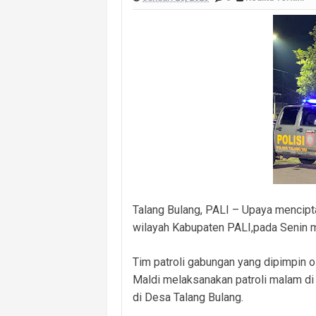
Polsek Banyuasin I Ungkap Kasus Cu
Cegah Kejahatan 3C dan Kecelakaan, 
Cegah Kejahatan Malam Hari, Polsek
Polsek Banyuasin II Berhasil Ungkap
Polres PALI Amankan Terduga Pengeda
Keributan Berujung Maut, Polisi Un
Polsek Betung Amankan Terduga Pela
Talang Bulang, PALI – Upaya mencipta
wilayah Kabupaten PALI,pada Senin 
Tim patroli gabungan yang dipimpin 
Maldi melaksanakan patroli malam d
di Desa Talang Bulang.