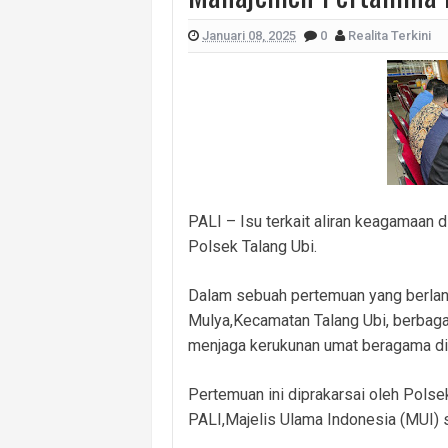
Polsek Banyuasin I Ungkap Kasus Cu
Januari 08, 2025
0
Realita Terkini
Cegah Kejahatan 3C dan Kecelakaan, 
Cegah Kejahatan Malam Hari, Polsek
Polsek Banyuasin II Berhasil Ungkap
Polres PALI Amankan Terduga Pengeda
Keributan Berujung Maut, Polisi Un
PALI – Isu terkait aliran keagamaan 
Polsek Betung Amankan Terduga Pela
Polsek Talang Ubi.
Dalam sebuah pertemuan yang berlan
Mulya,Kecamatan Talang Ubi, berbaga
menjaga kerukunan umat beragama di
Pertemuan ini diprakarsai oleh Polse
PALI,Majelis Ulama Indonesia (MUI) s