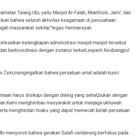
matan Talang Ubi, yaitu Masjid Al-Falah, Mukhlisin, Jami', dan
ikan bahwa seluruh aktivitas keagamaan di perusahaan
ngah masyarakat sekitar,"tegas Hermansyah.
enyelesaikan kelengkapan administrasi masjid-masjid tersebut
dan berkoordinasi dengan instansi terkait,seperti Kesbangpol
 Zein,mengingatkan bahwa persatuan umat adalah kunci
an harus disikapi dengan dialog yang sehat,bukan dengan
ian.Kami menghimbau masyarakat untuk menjaga ukhuwah
serta menghindari hoaks yang dapat memecah belah persatuan
Ubi menyoroti bahwa gerakan Salafi cenderung berfokus pada