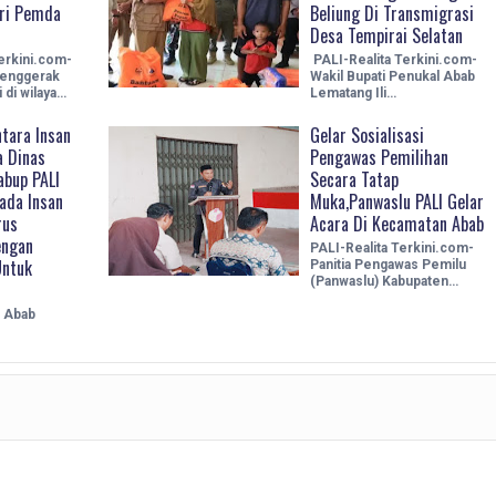
ri Pemda
Beliung Di Transmigrasi
Desa Tempirai Selatan
erkini.com-
PALI-Realita Terkini.com-
enggerak
Wakil Bupati Penukal Abab
di wilaya…
Lematang Ili…
tara Insan
Gelar Sosialisasi
 Dinas
Pengawas Pemilihan
abup PALI
Secara Tatap
ada Insan
Muka,Panwaslu PALI Gelar
rus
Acara Di Kecamatan Abab
engan
PALI-Realita Terkini.com-
Untuk
Panitia Pengawas Pemilu
(Panwaslu) Kabupaten…
l Abab