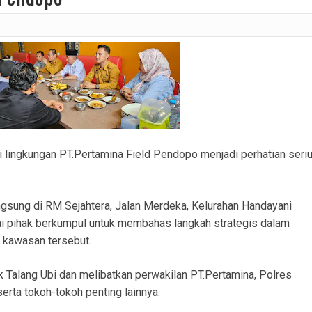
ranmor, Pelaku dan Barang Bukti Berhasil Diamankan.
Satlantas Polres PALI Gelar Patroli Subuh di Kawasan Masjid Syuhada
 Penukal Utara Intensifkan Patroli KRYD Sasar Potensi Gangguan Kamtibmas
 Pencurian Perangkat BTS di Banyuasin II, Tiga Terduga Pelaku Diamankan
r Ekstasi di Abab, Barang Bukti Disembunyikan di Panci Presto
gkap Kronologi Penusukan di Depan Pasar Turunan Gajah PALI
di lingkungan PT.Pertamina Field Pendopo menjadi perhatian seri
ku Pencurian Dua Unit Telepon Genggam.
gsung di RM Sejahtera, Jalan Merdeka, Kelurahan Handayani
i pihak berkumpul untuk membahas langkah strategis dalam
 kawasan tersebut.
k Talang Ubi dan melibatkan perwakilan PT.Pertamina, Polres
erta tokoh-tokoh penting lainnya.