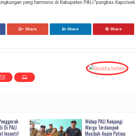
 lingkungan yang harmonis di Kabupaten PALI."pungkas Kapolsek
Share
Share
Share
Penggerak
Wabup PALI Kunjungi
i Di PALI
Warga Terdampak
t Insentif
Musibah Angin Puting