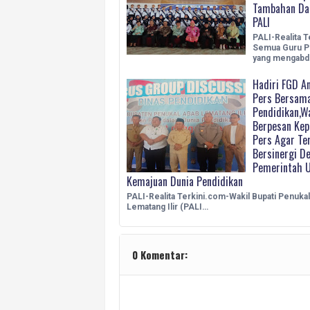
Tambahan Da
PALI
PALI-Realita T
Semua Guru P
yang mengabdi 
Hadiri FGD An
Pers Bersama
Pendidikan,W
Berpesan Kep
Pers Agar Te
Bersinergi D
Pemerintah 
Kemajuan Dunia Pendidikan
PALI-Realita Terkini.com-Wakil Bupati Penuka
Lematang Ilir (PALI…
0 Komentar: