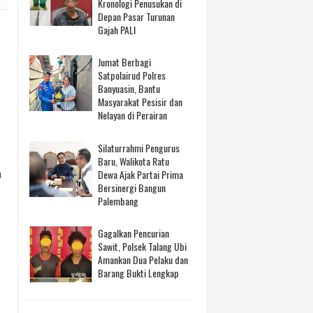
Kronologi Penusukan di
Depan Pasar Turunan
Gajah PALI
Jumat Berbagi
Satpolairud Polres
Banyuasin, Bantu
Masyarakat Pesisir dan
Nelayan di Perairan
Silaturrahmi Pengurus
Baru, Walikota Ratu
Dewa Ajak Partai Prima
a
Bersinergi Bangun
Palembang
Gagalkan Pencurian
Sawit, Polsek Talang Ubi
Amankan Dua Pelaku dan
Barang Bukti Lengkap