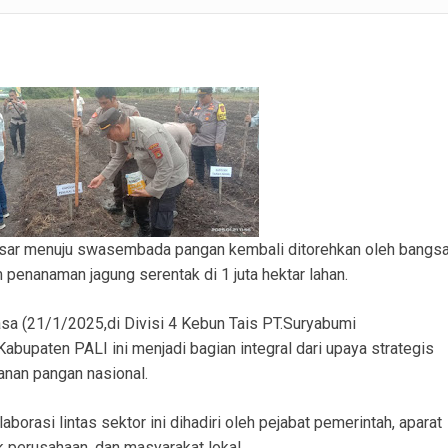
ku Pembobolan Rumah di Prambatan Diamankan, Kerugian Korban Capai Rp36 Juta
SM APM Desak RS AR Bunda Prabumulih Evaluasi Menyeluruh Pelayanan
ranmor, Pelaku dan Barang Bukti Berhasil Diamankan.
Satlantas Polres PALI Gelar Patroli Subuh di Kawasan Masjid Syuhada
 Penukal Utara Intensifkan Patroli KRYD Sasar Potensi Gangguan Kamtibmas
 Pencurian Perangkat BTS di Banyuasin II, Tiga Terduga Pelaku Diamankan
usun III Talang Kampai, Polisi: Tidak Ada Korban Jiwa
esar menuju swasembada pangan kembali ditorehkan oleh bangs
 penanaman jagung serentak di 1 juta hektar lahan.
sa (21/1/2025,di Divisi 4 Kebun Tais PT.Suryabumi
bupaten PALI ini menjadi bagian integral dari upaya strategis
nan pangan nasional.
rasi lintas sektor ini dihadiri oleh pejabat pemerintah, aparat
 perusahaan, dan masyarakat lokal.