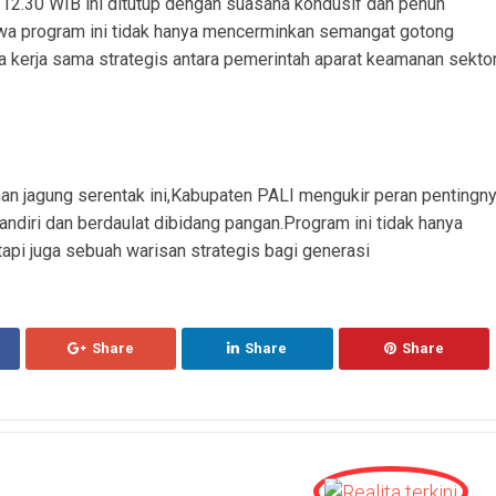
 12.30 WIB ini ditutup dengan suasana kondusif dan penuh
a program ini tidak hanya mencerminkan semangat gotong
ta kerja sama strategis antara pemerintah aparat keamanan sekto
n jagung serentak ini,Kabupaten PALI mengukir peran pentingn
diri dan berdaulat dibidang pangan.Program ini tidak hanya
tapi juga sebuah warisan strategis bagi generasi
Share
Share
Share