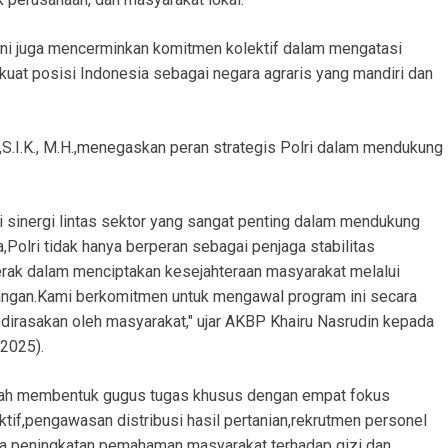
ini juga mencerminkan komitmen kolektif dalam mengatasi
uat posisi Indonesia sebagai negara agraris yang mandiri dan
S.I.K., M.H.,menegaskan peran strategis Polri dalam mendukung
ri sinergi lintas sektor yang sangat penting dalam mendukung
Polri tidak hanya berperan sebagai penjaga stabilitas
rak dalam menciptakan kesejahteraan masyarakat melalui
pangan.Kami berkomitmen untuk mengawal program ini secara
dirasakan oleh masyarakat," ujar AKBP Khairu Nasrudin kepada
/2025).
lah membentuk gugus tugas khusus dengan empat fokus
tif,pengawasan distribusi hasil pertanian,rekrutmen personel
erta peningkatan pemahaman masyarakat terhadap gizi dan