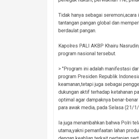
Tidak hanya sebagai seremoni,acara 
tantangan pangan global dan memperk
berdaulat pangan.
Kapolres PALI AKBP Khairu Nasrudin,
program nasional tersebut.
> "Program ini adalah manifestasi da
program Presiden Republik Indonesia,
keamanan,tetapi juga sebagai pengge
dukungan aktif terhadap ketahanan 
optimal agar dampaknya benar-benar 
para awak media, pada Selasa (21/1
Ia juga menambahkan bahwa Polri te
utama,yakni pemanfaatan lahan produk
dengan keahlian terkait pertanian,s