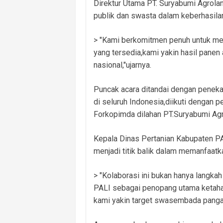
Direktur Utama PT. Suryabumi Agrola
publik dan swasta dalam keberhasilan
> "Kami berkomitmen penuh untuk men
yang tersedia,kami yakin hasil pane
nasional,"ujarnya.
Puncak acara ditandai dengan penek
di seluruh Indonesia,diikuti dengan 
Forkopimda dilahan PT.Suryabumi Ag
Kepala Dinas Pertanian Kabupaten PA
menjadi titik balik dalam memanfaatk
> "Kolaborasi ini bukan hanya langk
PALI sebagai penopang utama ketaha
kami yakin target swasembada pangan