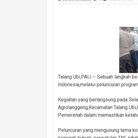
Masuk Lewat Jendela, Terduga Pela
Dugaan Kelalaian Medis Mencuat, L
Polsek Banyuasin I Ungkap Kasus Cu
Cegah Kejahatan 3C dan Kecelakaan, 
Cegah Kejahatan Malam Hari, Polsek
Polsek Banyuasin II Berhasil Ungkap
Kebakaran Hanguskan Dua Rumah di D
Talang Ubi,PALI – Sebuah langkah b
Indonesia,melalui peluncuran program
Kegiatan yang berlangsung pada Sela
Agrolanggeng,Kecamatan Talang Ubi,Ka
Pemerintah dalam memastikan ketaha
Peluncuran yang mengusung tema kolabo
penegak hukum, perwakilan TNI, pihak