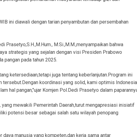
 WIB ini diawali dengan tarian penyambutan dan persembahan
Dedi Prasetyo,S.H.,M.Hum., M.Si.,M.M.,menyampaikan bahwa
paya strategis yang sejalan dengan visi Presiden Prabowo
a pangan pada tahun 2025.
ang ketersediaan,tetapi juga tentang keberlanjutan.Program ini
n tersebut.Dengan koordinasi yang solid, kami optimis Indonesia
lam hal pangan,"ujar Komjen Pol.Dedi Prasetyo dalam paparannya
i, yang mewakili Pemerintah Daerah,turut mengapresiasi inisiatif
liki potensi besar sebagai salah satu wilayah penopang
er daya manusia yang kompeten,dan kerja sama antar