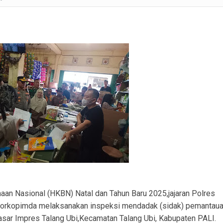
ku Pembobolan Rumah di Prambatan Diamankan, Kerugian Korban Capai Rp36 Juta
SM APM Desak RS AR Bunda Prabumulih Evaluasi Menyeluruh Pelayanan
ranmor, Pelaku dan Barang Bukti Berhasil Diamankan.
Satlantas Polres PALI Gelar Patroli Subuh di Kawasan Masjid Syuhada
 Penukal Utara Intensifkan Patroli KRYD Sasar Potensi Gangguan Kamtibmas
 Pencurian Perangkat BTS di Banyuasin II, Tiga Terduga Pelaku Diamankan
usun III Talang Kampai, Polisi: Tidak Ada Korban Jiwa
an Nasional (HKBN) Natal dan Tahun Baru 2025,jajaran Polres
 Forkopimda melaksanakan inspeksi mendadak (sidak) pemantau
asar Impres Talang Ubi,Kecamatan Talang Ubi, Kabupaten PALI.