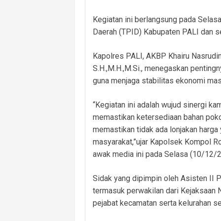
Kegiatan ini berlangsung pada Selas
Daerah (TPID) Kabupaten PALI dan sej
Kapolres PALI, AKBP Khairu Nasrudin
S.H.,M.H.,M.Si., menegaskan penting
guna menjaga stabilitas ekonomi ma
“Kegiatan ini adalah wujud sinergi ka
memastikan ketersediaan bahan pokok
memastikan tidak ada lonjakan harga 
masyarakat,”ujar Kapolsek Kompol R
awak media ini pada Selasa (10/12/2
Sidak yang dipimpin oleh Asisten II Pe
termasuk perwakilan dari Kejaksaan N
pejabat kecamatan serta kelurahan s