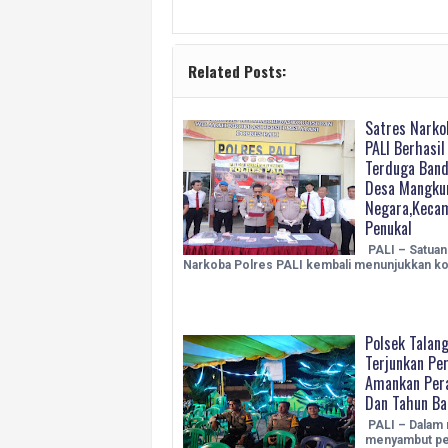
Related Posts:
Satres Narko
PALI Berhasi
Terduga Band
Desa Mangku
Negara,Keca
Penukal
PALI – Satua
Narkoba Polres PALI kembali menunjukkan k
Polsek Talang
Terjunkan Pe
Amankan Pera
Dan Tahun Ba
PALI – Dalam 
menyambut per