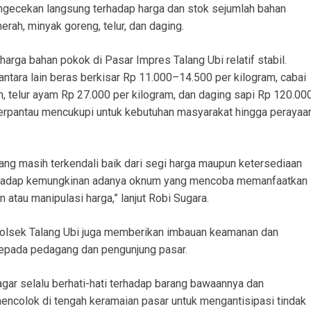
engecekan langsung terhadap harga dan stok sejumlah bahan
rah, minyak goreng, telur, dan daging.
arga bahan pokok di Pasar Impres Talang Ubi relatif stabil.
antara lain beras berkisar Rp 11.000–14.500 per kilogram, cabai
m, telur ayam Rp 27.000 per kilogram, dan daging sapi Rp 120.00
terpantau mencukupi untuk kebutuhan masyarakat hingga perayaa
ang masih terkendali baik dari segi harga maupun ketersediaan
rhadap kemungkinan adanya oknum yang mencoba memanfaatkan
atau manipulasi harga,” lanjut Robi Sugara.
polsek Talang Ubi juga memberikan imbauan keamanan dan
kepada pedagang dan pengunjung pasar.
ar selalu berhati-hati terhadap barang bawaannya dan
ncolok di tengah keramaian pasar untuk mengantisipasi tindak