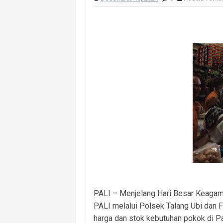
Masuk Lewat Jendela, Terduga Pela
Dugaan Kelalaian Medis Mencuat, L
Polsek Banyuasin I Ungkap Kasus Cu
Cegah Kejahatan 3C dan Kecelakaan, 
Cegah Kejahatan Malam Hari, Polsek
Polsek Banyuasin II Berhasil Ungkap
Kebakaran Hanguskan Dua Rumah di D
PALI – Menjelang Hari Besar Keagama
PALI melalui Polsek Talang Ubi dan
harga dan stok kebutuhan pokok di P