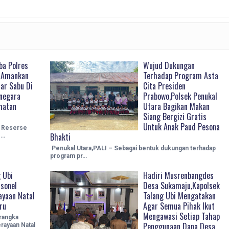
ba Polres
Wujud Dukungan
l Amankan
Terhadap Program Asta
ar Sabu Di
Cita Presiden
negara
Prabowo,Polsek Penukal
matan
Utara Bagikan Makan
Siang Bergizi Gratis
Untuk Anak Paud Pesona
n Reserse
Bhakti
o…
Penukal Utara,PALI – Sebagai bentuk dukungan terhadap
program pr…
 Ubi
Hadiri Musrenbangdes
rsonel
Desa Sukamaju,Kapolsek
yaan Natal
Talang Ubi Mengatakan
ru
Agar Semua Pihak Ikut
Mengawasi Setiap Tahap
rangka
Penggunaan Dana Desa
ayaan Natal