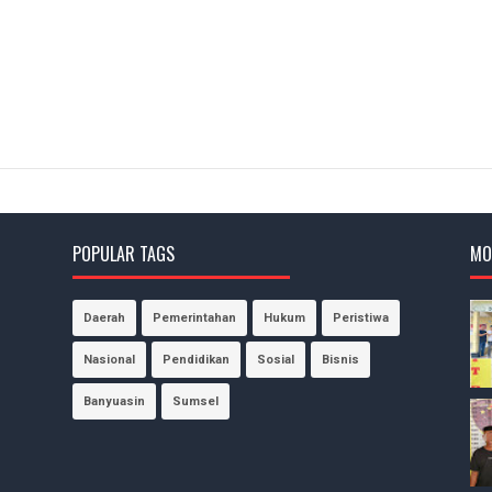
POPULAR TAGS
MO
Daerah
Pemerintahan
Hukum
Peristiwa
Nasional
Pendidikan
Sosial
Bisnis
Banyuasin
Sumsel