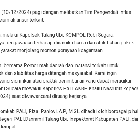
a (10/12/2024) pagi dengan melibatkan Tim Pengendali Inflasi
umlah unsur terkait.
, melalui Kapolsek Talang Ubi, KOMPOL Robi Sugara,
nya pengawasan terhadap dinamika harga dan stok bahan pokok
syarakat menjelang momen perayaan keagamaan.
mi bersama Pemerintah daerah dan instansi terkait untuk
 dan stabilitas harga ditengah masyarakat. Kami ingin
yang signifikan atau praktik penimbunan yang dapat merugikan
obi Sugara mewakili Kapolres PALI AKBP Khairu Nasrudin kepad
024) saat diwawancarai diruang kerjanya.
mkab PALI, Rizal Pahlevi, A.P., M.Si., dihadiri oleh berbagai piha
egeri PALI,Danramil Talang Ubi, Inspektorat Kabupaten PALI, da
etempat.