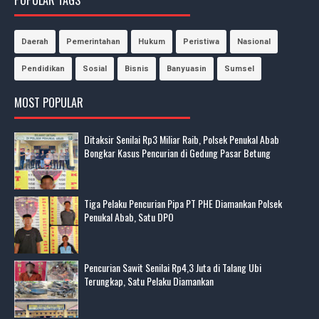
Daerah
Pemerintahan
Hukum
Peristiwa
Nasional
Pendidikan
Sosial
Bisnis
Banyuasin
Sumsel
MOST POPULAR
Ditaksir Senilai Rp3 Miliar Raib, Polsek Penukal Abab
Bongkar Kasus Pencurian di Gedung Pasar Betung
Tiga Pelaku Pencurian Pipa PT PHE Diamankan Polsek
Penukal Abab, Satu DPO
Pencurian Sawit Senilai Rp4,3 Juta di Talang Ubi
Terungkap, Satu Pelaku Diamankan