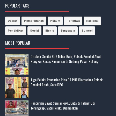
POPULAR TAGS
Daerah
Pemerintahan
Hukum
Peristiwa
Nasional
Pendidikan
Sosial
Bisnis
Banyuasin
Sumsel
MOST POPULAR
Ditaksir Senilai Rp3 Miliar Raib, Polsek Penukal Abab
Bongkar Kasus Pencurian di Gedung Pasar Betung
Tiga Pelaku Pencurian Pipa PT PHE Diamankan Polsek
Penukal Abab, Satu DPO
Pencurian Sawit Senilai Rp4,3 Juta di Talang Ubi
Terungkap, Satu Pelaku Diamankan