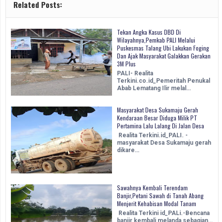
Related Posts:
Tekan Angka Kasus DBD Di
Wilayahnya,Pemkab PALI Melalui
Puskesmas Talang Ubi Lakukan Foging
Dan Ajak Masyarakat Galakkan Gerakan
3M Plus
PALI- Realita
Terkini.co.id_Pemeritah Penukal
Abab Lematang Ilir melal…
Masyarakat Desa Sukamaju Gerah
Kendaraan Besar Diduga Milik PT
Pertamina Lalu Lalang Di Jalan Desa
Realita Terkini.id_PALI. -
masyarakat Desa Sukamaju gerah
dikare…
Sawahnya Kembali Terendam
Banjir,Petani Sawah di Tanah Abang
Menjerit Kehabisan Modal Tanam
Realita Terkini id_PALi.-Bencana
banjir kembali melanda sebagian…