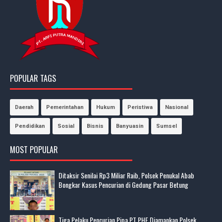
POPULAR TAGS
Daerah
Pemerintahan
Hukum
Peristiwa
Nasional
Pendidikan
Sosial
Bisnis
Banyuasin
Sumsel
MOST POPULAR
Ditaksir Senilai Rp3 Miliar Raib, Polsek Penukal Abab
Bongkar Kasus Pencurian di Gedung Pasar Betung
Tiga Pelaku Pencurian Pipa PT PHE Diamankan Polsek