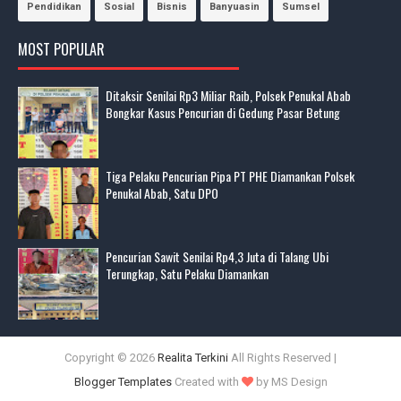
Pendidikan
Sosial
Bisnis
Banyuasin
Sumsel
MOST POPULAR
Ditaksir Senilai Rp3 Miliar Raib, Polsek Penukal Abab
Bongkar Kasus Pencurian di Gedung Pasar Betung
Tiga Pelaku Pencurian Pipa PT PHE Diamankan Polsek
Penukal Abab, Satu DPO
Pencurian Sawit Senilai Rp4,3 Juta di Talang Ubi
Terungkap, Satu Pelaku Diamankan
Copyright ©
2026
Realita Terkini
All Rights Reserved |
Blogger Templates
Created with
by MS Design