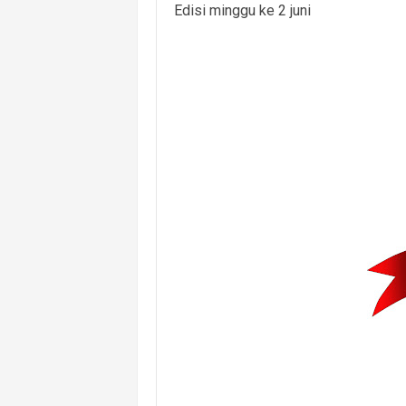
Edisi minggu ke 2 juni
Polsek Banyuasin I Ungkap Kasus Cu
Cegah Kejahatan 3C dan Kecelakaan, 
Cegah Kejahatan Malam Hari, Polsek
Polsek Banyuasin II Berhasil Ungkap
Polres PALI Amankan Terduga Pengeda
Keributan Berujung Maut, Polisi Un
Polsek Betung Amankan Terduga Pela