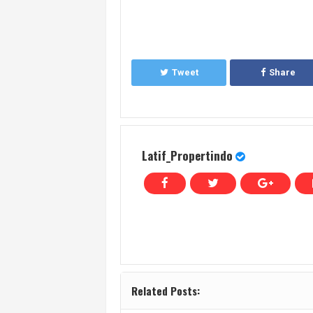
Tweet
Share
Latif_Propertindo
Related Posts: