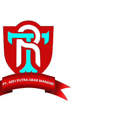
ranmor, Pelaku dan Barang Bukti Berhasil Diamankan.
Satlantas Polres PALI Gelar Patroli Subuh di Kawasan Masjid Syuhada
 Penukal Utara Intensifkan Patroli KRYD Sasar Potensi Gangguan Kamtibmas
 Pencurian Perangkat BTS di Banyuasin II, Tiga Terduga Pelaku Diamankan
r Ekstasi di Abab, Barang Bukti Disembunyikan di Panci Presto
gkap Kronologi Penusukan di Depan Pasar Turunan Gajah PALI
ku Pencurian Dua Unit Telepon Genggam.