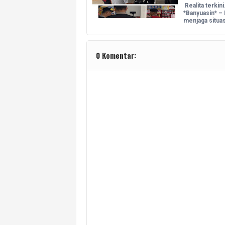
Realita terkin
*Banyuasin* –
menjaga situa
0 Komentar: