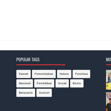
POPULAR TAGS
MO
Daerah
Pemerintahan
Hukum
Peristiwa
Nasional
Pendidikan
Sosial
Bisnis
Banyuasin
Sumsel