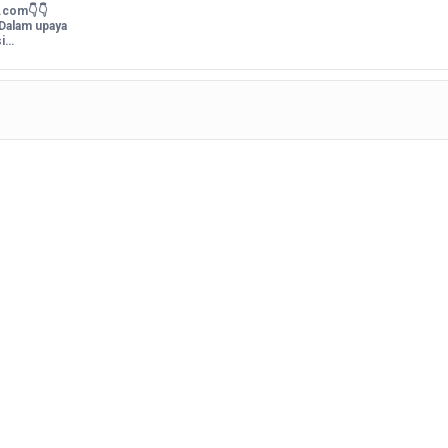
i.com👇👇
 Dalam upaya
si…