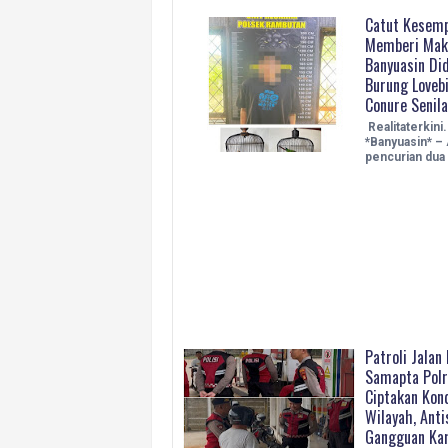
Catut Kesemp
Memberi Maka
Banyuasin Di
Burung Loveb
Conure Senila
Realitaterkini
*Banyuasin* – 
pencurian dua
Patroli Jalan
Samapta Polr
Ciptakan Kond
Wilayah, Anti
Gangguan Ka