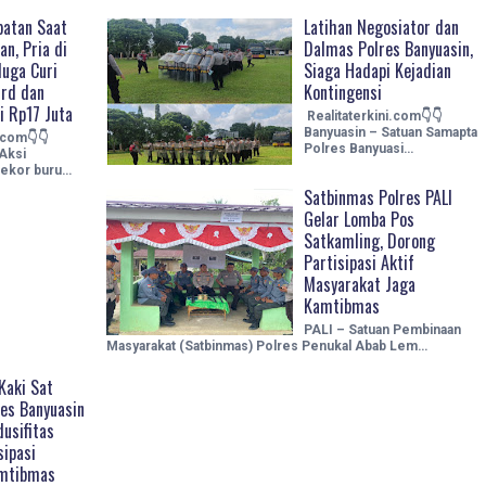
atan Saat
Latihan Negosiator dan
n, Pria di
Dalmas Polres Banyuasin,
duga Curi
Siaga Hadapi Kejadian
ird dan
Kontingensi
i Rp17 Juta
Realitaterkini.com👇👇
Banyuasin – Satuan Samapta
.com👇👇
Polres Banyuasi…
Aksi
 ekor buru…
Satbinmas Polres PALI
Gelar Lomba Pos
Satkamling, Dorong
Partisipasi Aktif
Masyarakat Jaga
Kamtibmas
PALI – Satuan Pembinaan
Masyarakat (Satbinmas) Polres Penukal Abab Lem…
 Kaki Sat
es Banyuasin
usifitas
sipasi
mtibmas