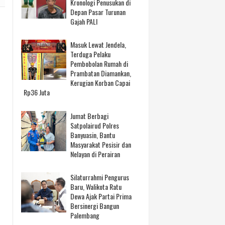
Kronologi Penusukan di
Depan Pasar Turunan
Gajah PALI
Masuk Lewat Jendela,
Terduga Pelaku
Pembobolan Rumah di
Prambatan Diamankan,
Kerugian Korban Capai
Rp36 Juta
Jumat Berbagi
Satpolairud Polres
Banyuasin, Bantu
Masyarakat Pesisir dan
Nelayan di Perairan
Silaturrahmi Pengurus
Baru, Walikota Ratu
Dewa Ajak Partai Prima
Bersinergi Bangun
Palembang