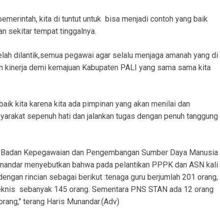
emerintah, kita di tuntut untuk bisa menjadi contoh yang baik
an sekitar tempat tinggalnya.
elah dilantik,semua pegawai agar selalu menjaga amanah yang di
an kinerja demi kemajuan Kabupaten PALI yang sama sama kita
baik kita karena kita ada pimpinan yang akan menilai dan
syarakat sepenuh hati dan jalankan tugas dengan penuh tanggung
ala Badan Kepegawaian dan Pengembangan Sumber Daya Manusia
nandar menyebutkan bahwa pada pelantikan PPPK dan ASN kali
, dengan rincian sebagai berikut :tenaga guru berjumlah 201 orang,
eknis sebanyak 145 orang. Sementara PNS STAN ada 12 orang
orang," terang Haris Munandar.(Adv)