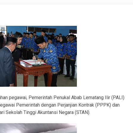
lsek Tanah Abang Tampung Aspirasi dan Edukasi Cegah Karhutla
rabumulih Imbau Masyarakat Hindari Membakar Lahan
lid, Kunjungan Kerja Bahas Koordinasi Operasional
ri Dampingi Evaluasi Tata Kelola Pemerintahan Desa Beruge Darat
erjakan Penggantian Platdeker Patah dan Perataan Jalan dari Dana Desa.
ku Pembobolan Rumah di Prambatan Diamankan, Kerugian Korban Capai Rp36 Juta
Contoh, Bupati PALI Ajak Seluruh Warga PALI Manfaatkan Potensi Perikanan Desa
tuhan pegawai, Pemerintah Penukal Abab Lematang Ilir (PALI)
 Pegawai Pemerintah dengan Perjanjian Kontrak (PPPK) dan
dari Sekolah Tinggi Akuntansi Negara (STAN).