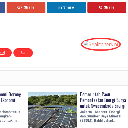
Share
Share
Share
nomi Dorong
Pemerintah Pacu
 Ekonomi
Pemanfaatan Energi Surya
untuk Swasembada Energi
erintah terus
Jakarta || Menteri Energi
angkah-
dan Sumber Daya Mineral
et untuk m…
(ESDM), Bahlil Lahad…