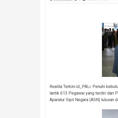
Eratkan Hubungan dengan Warga, Po
Tinjau Posko Karhutla, Wali Kota P
Sinergi Polres PALI–Brimob Makin So
Perkuat Koordinasi Lintas Unsur, Pol
Pemerintah Desa Muara Damai Mulai K
Masuk Lewat Jendela, Terduga Pela
Panen Ikan Betok Raman Mulya Jadi 
Realita Terkini.id_PALi. Penuhi kebu
lantik 613 Pegawai yang terdiri dari
Aparatur Sipil Negara (ASN) lulusan 