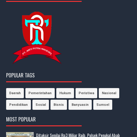
POPULAR TAGS
Daerah
Pemerintahan
Hukum
Peristiwa
Nasional
Pendidikan
Sosial
Bisnis
Banyuasin
Sumsel
MOST POPULAR
Ditaksir Senilai Rp3 Miliar Raib, Polsek Penukal Abab