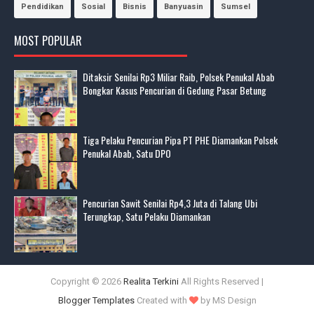
Pendidikan
Sosial
Bisnis
Banyuasin
Sumsel
MOST POPULAR
Ditaksir Senilai Rp3 Miliar Raib, Polsek Penukal Abab
Bongkar Kasus Pencurian di Gedung Pasar Betung
Tiga Pelaku Pencurian Pipa PT PHE Diamankan Polsek
Penukal Abab, Satu DPO
Pencurian Sawit Senilai Rp4,3 Juta di Talang Ubi
Terungkap, Satu Pelaku Diamankan
Copyright ©
2026
Realita Terkini
All Rights Reserved |
Blogger Templates
Created with
by MS Design