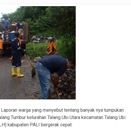
Satlantas Polres PALI Gelar Patroli Subuh di Kawasan Masjid Syuhada
 Penukal Utara Intensifkan Patroli KRYD Sasar Potensi Gangguan Kamtibmas
 Pencurian Perangkat BTS di Banyuasin II, Tiga Terduga Pelaku Diamankan
r Ekstasi di Abab, Barang Bukti Disembunyikan di Panci Presto
gkap Kronologi Penusukan di Depan Pasar Turunan Gajah PALI
ku Pencurian Dua Unit Telepon Genggam.
inkamtibmas Sukadamai Ikut Evaluasi Pemerintahan Desa
.- Laporan warga yang menyebut tentang banyak nya tumpukan
alang Tumbur kelurahan Talang Ubi Utara kecamatan Talang Ubi
H) kabupaten PALI bergerak cepat.