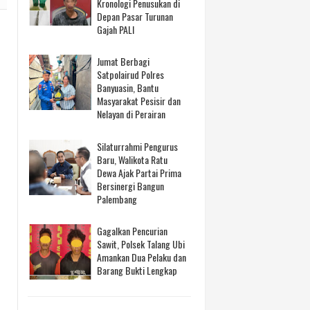
Kronologi Penusukan di
Depan Pasar Turunan
Gajah PALI
Jumat Berbagi
Satpolairud Polres
Banyuasin, Bantu
Masyarakat Pesisir dan
Nelayan di Perairan
Silaturrahmi Pengurus
Baru, Walikota Ratu
Dewa Ajak Partai Prima
Bersinergi Bangun
Palembang
Gagalkan Pencurian
Sawit, Polsek Talang Ubi
Amankan Dua Pelaku dan
Barang Bukti Lengkap