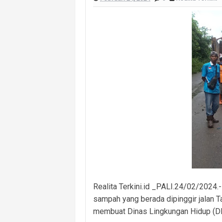
Cegah Kejahatan 3C dan Kecelakaan, 
Cegah Kejahatan Malam Hari, Polsek
Polsek Banyuasin II Berhasil Ungkap
Polres PALI Amankan Terduga Pengeda
Keributan Berujung Maut, Polisi Un
Polsek Betung Amankan Terduga Pela
Wujud Sinergitas Antarunsur, Bhab
Realita Terkini.id _PALI.24/02/2024
sampah yang berada dipinggir jalan T
membuat Dinas Lingkungan Hidup (DL