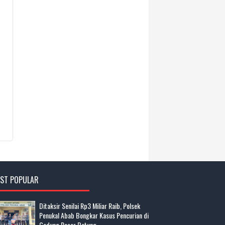
ST POPULAR
Ditaksir Senilai Rp3 Miliar Raib, Polsek
Penukal Abab Bongkar Kasus Pencurian di
Gedung Pasar Betung