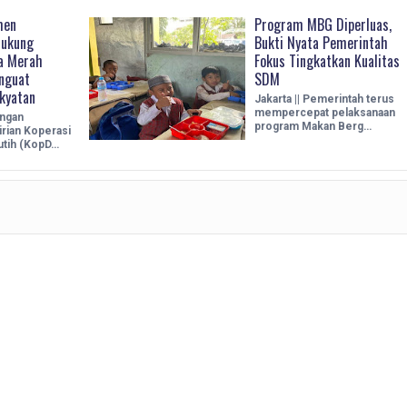
men
Program MBG Diperluas,
Dukung
Bukti Nyata Pemerintah
a Merah
Fokus Tingkatkan Kualitas
enguat
SDM
kyatan
Jakarta || Pemerintah terus
mempercepat pelaksanaan
ungan
program Makan Berg…
irian Koperasi
utih (KopD…