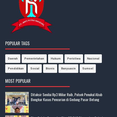
POPULAR TAGS
Daerah
Pemerintahan
Hukum
Peristiwa
Nasional
Pendidikan
Sosial
Bisnis
Banyuasin
Sumsel
MOST POPULAR
Ditaksir Senilai Rp3 Miliar Raib, Polsek Penukal Abab
Bongkar Kasus Pencurian di Gedung Pasar Betung