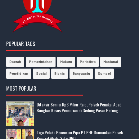
POPULAR TAGS
Daerah
Pemerintahan
Hukum
Peristiwa
Nasional
Pendidikan
Sosial
Bisnis
Banyuasin
Sumsel
MOST POPULAR
Ditaksir Senilai Rp3 Miliar Raib, Polsek Penukal Abab
Bongkar Kasus Pencurian di Gedung Pasar Betung
Tiga Pelaku Pencurian Pipa PT PHE Diamankan Polsek
Penukal Abab, Satu DPO