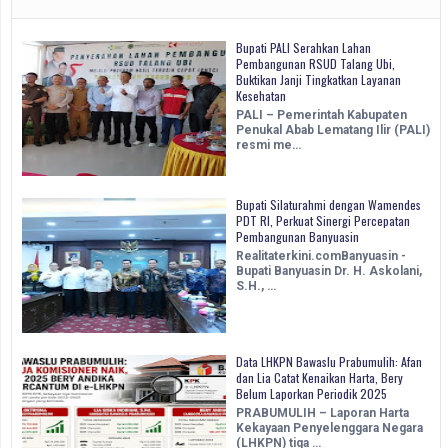
Bupati PALI Serahkan Lahan
Pembangunan RSUD Talang Ubi,
Buktikan Janji Tingkatkan Layanan
Kesehatan
PALI – Pemerintah Kabupaten
Penukal Abab Lematang Ilir (PALI)
resmi me…
Bupati Silaturahmi dengan Wamendes
PDT RI, Perkuat Sinergi Percepatan
Pembangunan Banyuasin ‎
Realitaterkini.comBanyuasin -
Bupati Banyuasin Dr. H. Askolani,
S.H., …
Data LHKPN Bawaslu Prabumulih: Afan
dan Lia Catat Kenaikan Harta, Bery
Belum Laporkan Periodik 2025
PRABUMULIH – Laporan Harta
Kekayaan Penyelenggara Negara
(LHKPN) tiga …