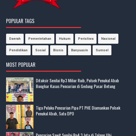
POPULAR TAGS
Daerah
Pemerintahan
Hukum
Peristiwa
Nasional
Pendidikan
Sosial
Bisnis
Banyuasin
Sumsel
MOST POPULAR
Ditaksir Senilai Rp3 Miliar Raib, Polsek Penukal Abab
Bongkar Kasus Pencurian di Gedung Pasar Betung
Tiga Pelaku Pencurian Pipa PT PHE Diamankan Polsek
Penukal Abab, Satu DPO
Pencurian Sawit Senilai Rp4,3 Juta di Talang Ubi