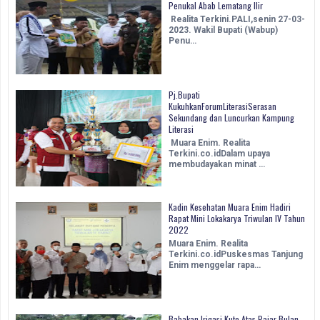
Penukal Abab Lematang Ilir
Realita Terkini.PALI,senin 27-03-
2023. Wakil Bupati (Wabup)
Penu…
Pj.Bupati
KukuhkanForumLiterasiSerasan
Sekundang dan Luncurkan Kampung
Literasi
Muara Enim. Realita
Terkini.co.idDalam upaya
membudayakan minat …
Kadin Kesehatan Muara Enim Hadiri
Rapat Mini Lokakarya Triwulan IV Tahun
2022
Muara Enim. Realita
Terkini.co.idPuskesmas Tanjung
Enim menggelar rapa…
Babakan Irigasi Kute Atas Pajar Bulan