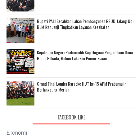
Bupati PALI Serahkan Lahan Pembangunan RSUD Talang Ubi,
Buktikan Janji Tingkatkan Layanan Kesehatan
Kejaksaan Negeri Prabumulih Kaji Dugaan Pengelolaan Dana
Hibah Pilkada, Belum Lakukan Pemeriksaan
Grand Final Lomba Karaoke HUT ke-15 APM Prabumulih
Berlangsung Meriah
FACEBOOK LIKE
Ekonomi