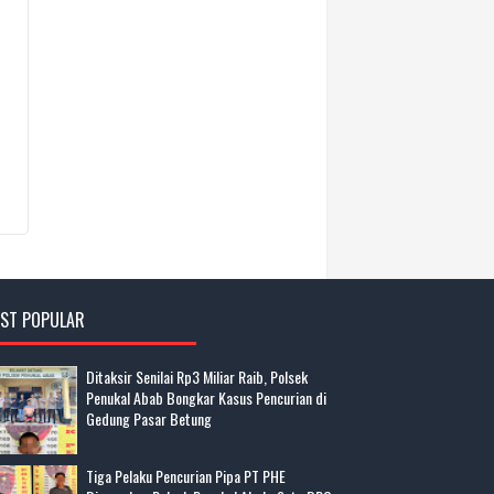
ST POPULAR
Ditaksir Senilai Rp3 Miliar Raib, Polsek
Penukal Abab Bongkar Kasus Pencurian di
Gedung Pasar Betung
Tiga Pelaku Pencurian Pipa PT PHE