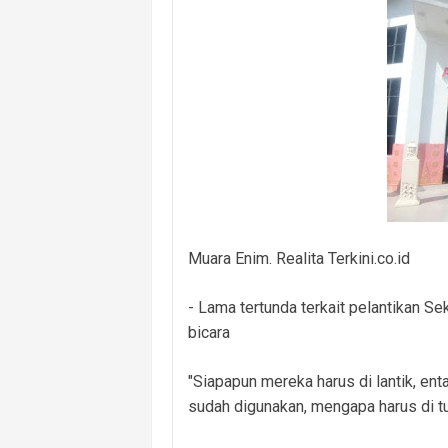
Masuk Lewat Jendela, Terduga Pela
Dugaan Kelalaian Medis Mencuat, L
Polsek Banyuasin I Ungkap Kasus Cu
Cegah Kejahatan 3C dan Kecelakaan, 
Cegah Kejahatan Malam Hari, Polsek
Polsek Banyuasin II Berhasil Ungkap
Kebakaran Hanguskan Dua Rumah di D
Muara Enim. Realita Terkini.co.id
- Lama tertunda terkait pelantikan 
bicara
"Siapapun mereka harus di lantik, enta
sudah digunakan, mengapa harus di tun