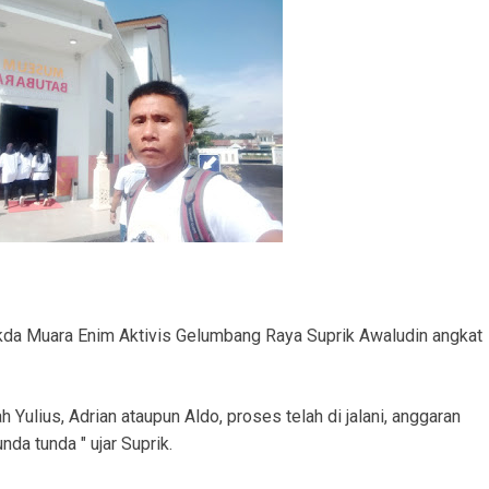
ku Pembobolan Rumah di Prambatan Diamankan, Kerugian Korban Capai Rp36 Juta
SM APM Desak RS AR Bunda Prabumulih Evaluasi Menyeluruh Pelayanan
ranmor, Pelaku dan Barang Bukti Berhasil Diamankan.
Satlantas Polres PALI Gelar Patroli Subuh di Kawasan Masjid Syuhada
 Penukal Utara Intensifkan Patroli KRYD Sasar Potensi Gangguan Kamtibmas
 Pencurian Perangkat BTS di Banyuasin II, Tiga Terduga Pelaku Diamankan
usun III Talang Kampai, Polisi: Tidak Ada Korban Jiwa
Sekda Muara Enim Aktivis Gelumbang Raya Suprik Awaludin angkat
h Yulius, Adrian ataupun Aldo, proses telah di jalani, anggaran
da tunda " ujar Suprik.