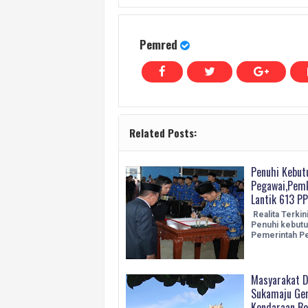
Pemred
Related Posts:
Penuhi Kebut
Pegawai,Pemk
Lantik 613 P
Realita Terkin
Penuhi kebutu
Pemerintah P
Masyarakat 
Sukamaju Ge
Kendaraan Be