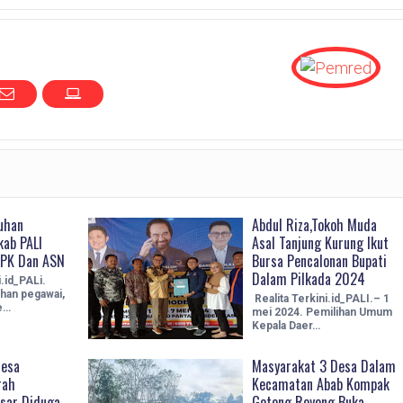
uhan
Abdul Riza,Tokoh Muda
ab PALI
Asal Tanjung Kurung Ikut
PPK Dan ASN
Bursa Pencalonan Bupati
Dalam Pilkada 2024
i.id_PALi.
han pegawai,
Realita Terkini.id_PALI.– 1
e…
mei 2024. Pemilihan Umum
Kepala Daer…
Desa
Masyarakat 3 Desa Dalam
rah
Kecamatan Abab Kompak
sar Diduga
Gotong Royong Buka