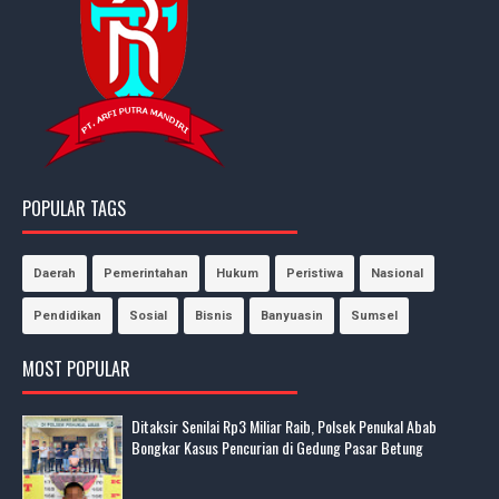
POPULAR TAGS
Daerah
Pemerintahan
Hukum
Peristiwa
Nasional
Pendidikan
Sosial
Bisnis
Banyuasin
Sumsel
MOST POPULAR
Ditaksir Senilai Rp3 Miliar Raib, Polsek Penukal Abab
Bongkar Kasus Pencurian di Gedung Pasar Betung