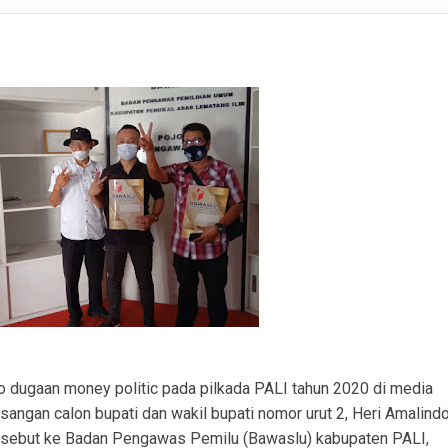
n Kondusif, Polri Tegaskan Komitmen Dukung Pemerintahan Desa
lsek Tanah Abang Tampung Aspirasi dan Edukasi Cegah Karhutla
rabumulih Imbau Masyarakat Hindari Membakar Lahan
lid, Kunjungan Kerja Bahas Koordinasi Operasional
ri Dampingi Evaluasi Tata Kelola Pemerintahan Desa Beruge Darat
erjakan Penggantian Platdeker Patah dan Perataan Jalan dari Dana Desa.
ebabkan Angkutan Tanah, Warga Desa Sungai Dua Resah Debu dan Rumah Mulai Ret
o dugaan money politic pada pilkada PALI tahun 2020 di media
angan calon bupati dan wakil bupati nomor urut 2, Heri Amalind
sebut ke Badan Pengawas Pemilu (Bawaslu) kabupaten PALI,