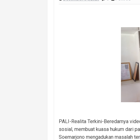
Monev Kecamatan Sinardewa Berjala
Eratkan Hubungan dengan Warga, Po
Tinjau Posko Karhutla, Wali Kota P
Sinergi Polres PALI–Brimob Makin So
Perkuat Koordinasi Lintas Unsur, Pol
Pemerintah Desa Muara Damai Mulai K
Diduga Rusak Lingkungan Yang Dis
PALI-Realita Terkini-Beredarnya vide
sosial, membuat kuasa hukum dari pas
Soemarjono mengadukan masalah ter