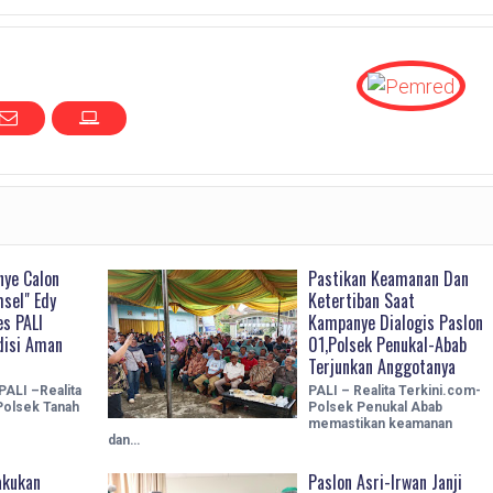
ye Calon
Pastikan Keamanan Dan
sel" Edy
Ketertiban Saat
es PALI
Kampanye Dialogis Paslon
disi Aman
01,Polsek Penukal-Abab
Terjunkan Anggotanya
PALI –Realita
PALI – Realita Terkini.com-
Polsek Tanah
Polsek Penukal Abab
memastikan keamanan
dan…
akukan
Paslon Asri-Irwan Janji