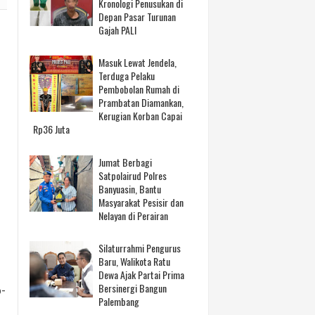
Kronologi Penusukan di
Depan Pasar Turunan
Gajah PALI
Masuk Lewat Jendela,
Terduga Pelaku
Pembobolan Rumah di
Prambatan Diamankan,
Kerugian Korban Capai
Rp36 Juta
Jumat Berbagi
ak
Satpolairud Polres
Banyuasin, Bantu
Masyarakat Pesisir dan
Nelayan di Perairan
Silaturrahmi Pengurus
Baru, Walikota Ratu
Dewa Ajak Partai Prima
Bersinergi Bangun
o-
Palembang