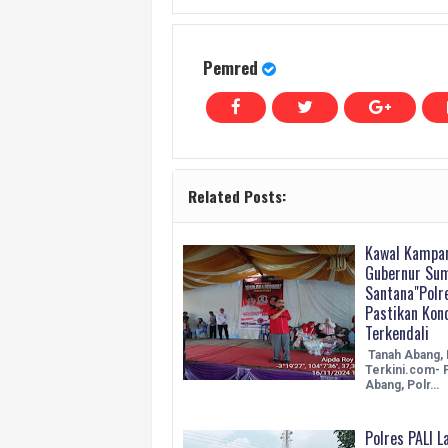
Pemred
Related Posts:
Kawal Kampan
Gubernur Sum
Santana"Polr
Pastikan Kon
Terkendali
Tanah Abang, 
Terkini.com- 
Abang, Polr…
Polres PALI L